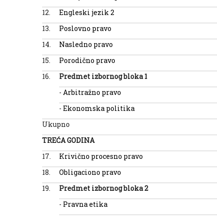
12.
Engleski jezik 2
13.
Poslovno pravo
14.
Nasledno pravo
15.
Porodično pravo
16.
Predmet izborn
og
bloka 1
-
Arbitražno pravo
-
Ekonomska politika
Ukupno
TREĆA GODINA
17.
Krivično procesno pravo
18.
Obligaciono pravo
19.
Predmet izborn
og
bloka
2
-
Pravna etika