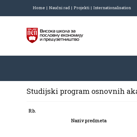
Home
Naučni rad
Projekti
Internationalisation
Studijski program osnovnih a
R.b.
Naziv predmeta