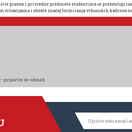
ite pravne i privredne predmete studentima se prezentuju razli
im situacijama i shvate značaj formiranja vrhunskih kadrova na
– prijavite se odmah
U