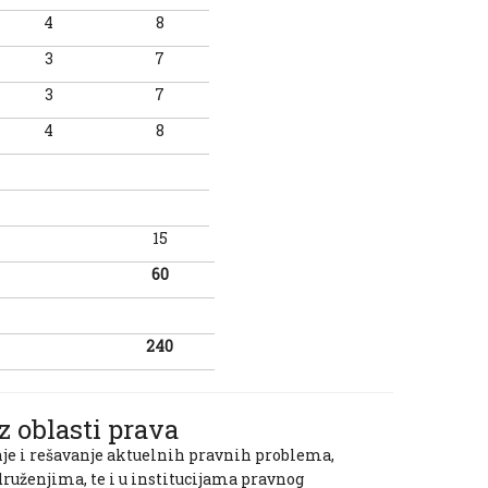
4
8
3
7
3
7
4
8
15
60
240
z oblasti prava
je i rešavanje aktuelnih pravnih problema,
ruženjima, te i u institucijama pravnog