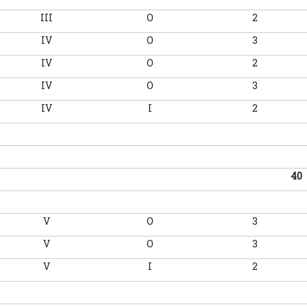
III
O
2
IV
O
3
IV
O
2
IV
O
3
IV
I
2
40
V
O
3
V
O
3
V
I
2