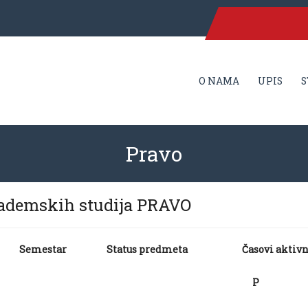
O NAMA
UPIS
S
Pravo
kademskih studija PRAVO
Semestar
Status predmeta
Časovi aktivn
P