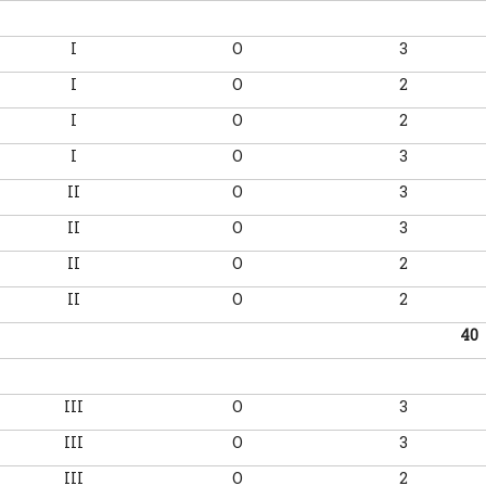
I
O
3
I
O
2
I
O
2
I
O
3
II
O
3
II
O
3
II
O
2
II
O
2
40
III
O
3
III
O
3
III
O
2