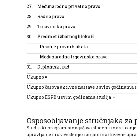
27.
Međunarodno privatno pravo
28.
Radno pravo
29.
Trgovinsko pravo
30.
Predmet izbornog bloka 5
-
Pisanje pravnih akata
-
Međunarodno trgovinsko pravo
31.
Diplomski rad
Ukupno =
Ukupno časova aktivne nastave u svim godinama s
Ukupno ESPB u svim godinama studija =
Osposobljavanje stručnjaka za p
Studijski program omogućava studentima sticanje 
upravljanje i rukovođenje u organima državne uprav