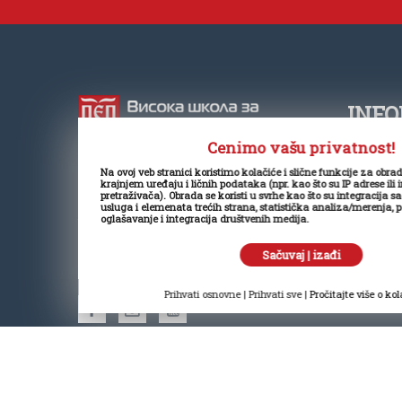
INFO
Cenimo vašu privatnost!
+381
Na ovoj veb stranici koristimo kolačiće i slične funkcije za obra
Visoka škola za poslovnu ekonomiju
krajnjem uređaju i ličnih podataka (npr. kao što su IP adrese ili 
offi
pretraživača). Obrada se koristi u svrhe kao što su integracija s
je samostalna visokoškolska
usluga i elemenata trećih strana, statistička analiza/merenja, 
oglašavanje i integracija društvenih medija.
ustanova koja realizuje osnovne i
www.
master akademske studije u
Mitr
Sačuvaj | izađi
društveno-humanističkom polju
kult
Prihvati osnovne
|
Prihvati sve
|
Pročitajte više o ko