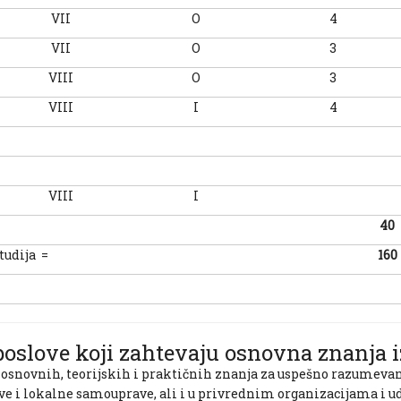
VII
O
4
VII
O
3
VIII
O
3
VIII
I
4
VIII
I
40
tudija =
160
oslove koji zahtevaju osnovna znanja i
osnovnih, teorijskih i praktičnih znanja za uspešno razumevan
e i lokalne samouprave, ali i u privrednim organizacijama i ud