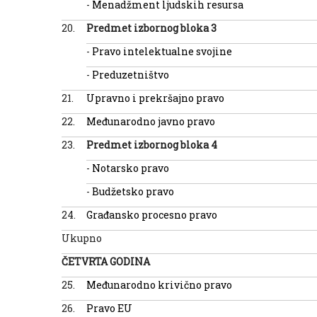
-
Menadžment ljudskih resursa
20.
Predmet izborn
og
bloka
3
-
Pravo intelektualne svojine
-
Preduzetništvo
21.
Upravno i prekršajno pravo
22.
Međunarodno javno pravo
23.
Predmet izborn
og
bloka 4
-
Notarsko pravo
-
Budžetsko pravo
24.
Građansko procesno pravo
Ukupno
ČETVRTA GODINA
25.
Međunarodno krivično pravo
26.
Pravo EU