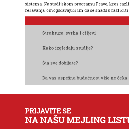
sistema. Na studijskom programu Pravo, kroz različ
rešavanja, omogućavajući im da se snađu u različit
Struktura, svrha i ciljevi
Kako izgledaju studije?
Šta sve dobijate?
Da vas uspešna budućnost više ne čeka 
PRIJAVITE SE
NA NAŠU MEJLING LIST