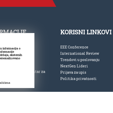
RMACIJE
KORISNI LINKOVI
 11 2762 194
EEE Conference
du informacija o
informacije
International Review
ce@vspep.edu.rs
adržaja, eksternih
personalizovano
Trendovi u poslovanju
vspep.edu.rs
NextGen Lideri
opolita Petra 8, Centar za
Prijava za upis
Politika privatnosti
uru „Vlada Divljan“
lačićima