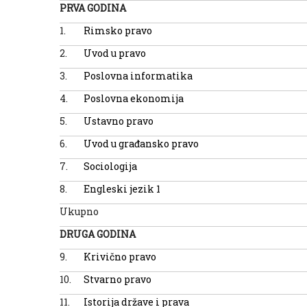
PRVA GODINA
1.
Rimsko pravo
2.
Uvod u pravo
3.
Poslovna informatika
4.
Poslovna ekonomija
5.
Ustavno pravo
6.
Uvod u građansko pravo
7.
Sociologija
8.
Engleski jezik 1
Ukupno
DRUGA GODINA
9.
Krivično pravo
10.
Stvarno pravo
11.
Istorija države i prava