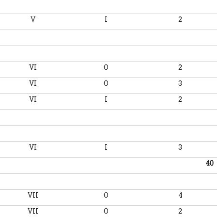
V
I
2
VI
O
2
VI
O
3
VI
I
2
VI
I
3
40
VII
O
4
VII
O
2