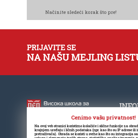
Načinite sledeći korak što pre!
PRIJAVITE SE
NA NAŠU MEJLING LIST
INFO
Cenimo vašu privatnost!
+381
Na ovoj veb stranici koristimo kolačiće i slične funkcije za obra
Visoka škola za poslovnu ekonomiju
krajnjem uređaju i ličnih podataka (npr. kao što su IP adrese ili 
offi
pretraživača). Obrada se koristi u svrhe kao što su integracija s
je samostalna visokoškolska
usluga i elemenata trećih strana, statistička analiza/merenja, 