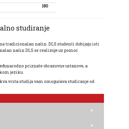
180
alno studiranje
na tradicionalan način. DLS studenti dobijaju isti
ionalan način DLS se realizuje uz pomoć
 međunarodno priznate obrazovne ustanove, a
kom jeziku.
Takva vrsta studija vam omogućava studiranje od