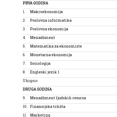
PRVA GODINA
1.
Makroekonomija
2.
Poslovna informatika
3.
Poslovna ekonomija
4.
Menadžment
5.
Matematika za ekonomiste
6.
Monetarna ekonomija
7.
Sociologija
8.
Engleski jezik 1
Ukupno
DRUGA GODINA
9.
Menadžment ljudskih resursa
10.
Finansijska tržišta
11.
Marketing