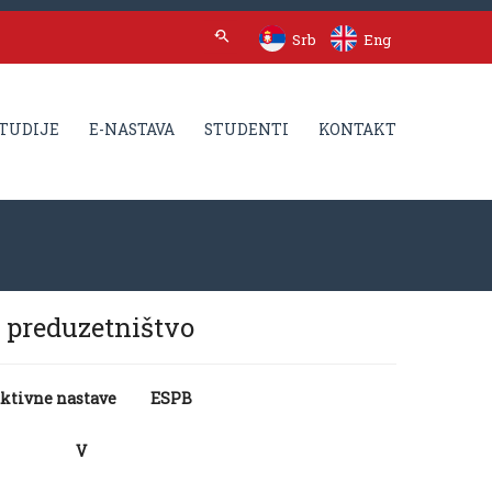
Srb
Eng
TUDIJE
E-NASTAVA
STUDENTI
KONTAKT
i preduzetništvo
aktivne nastave
ESPB
V