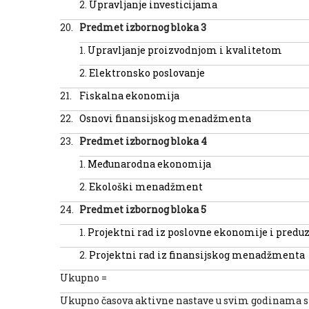
2.
Upravljanje investicijama
20.
Predmet izborn
og
bloka
3
1.
Upravljanje proizvodnjom i kvalitetom
2.
Elektronsko poslovanje
21.
Fiskalna ekonomija
22.
Osnovi finansijskog menadžmenta
23.
Predmet izborn
og
bloka 4
1.
Međunarodna ekonomija
2.
Ekološki menadžment
24.
Predmet izborn
og
bloka 5
1.
Projektni rad iz poslovne ekonomije i predu
2.
Projektni rad iz finansijskog menadžmenta
Ukupno =
Ukupno časova aktivne nastave u svim godinama s