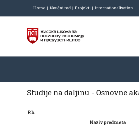
Home
Naučni rad
Projekti
Internationalisation
Studije na daljinu - Osnovne a
R.b.
Naziv predmeta