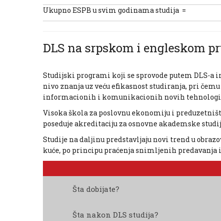
Ukupno ESPB u svim godinama studija =
DLS na srpskom i engleskom pruž
Studijski programi koji se sprovode putem DLS-a ima
nivo znanja uz veću efikasnost studiranja, pri čemu
informacionih i komunikacionih novih tehnologij
Visoka škola za poslovnu ekonomiju i preduzetništ
poseduje akreditaciju za osnovne akademske studi
Studije na daljinu predstavljaju novi trend u obraz
kuće, po principu praćenja snimljenih predavanja 
Šta dobijate?
Šta nakon DLS studija?