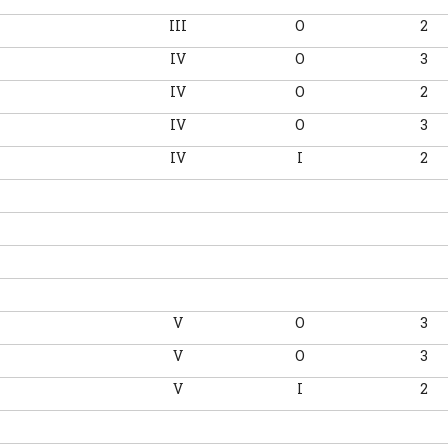
III
O
2
IV
O
3
IV
O
2
IV
O
3
IV
I
2
V
O
3
V
O
3
V
I
2