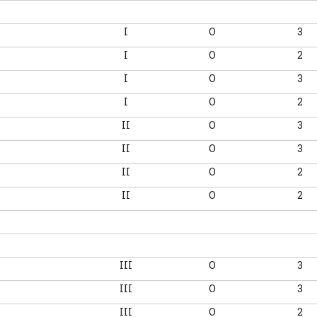
I
O
3
I
O
2
I
O
3
I
O
2
II
O
3
II
O
3
II
O
2
II
O
2
III
O
3
III
O
3
III
O
2