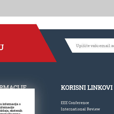
U
RMACIJE
KORISNI LINKOVI
 11 2762 194
EEE Conference
du informacija o
informacije
International Review
ce@vspep.edu.rs
adržaja, eksternih
personalizovano