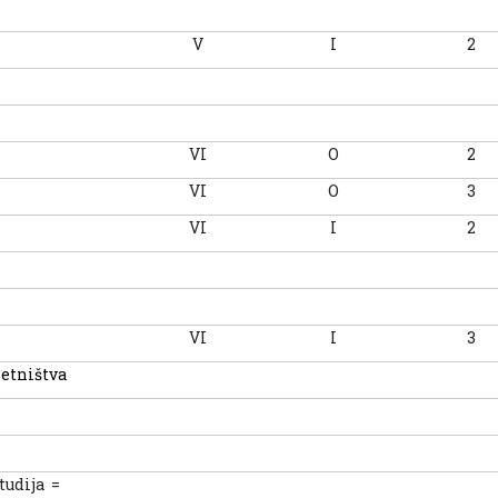
V
I
2
VI
O
2
VI
O
3
VI
I
2
VI
I
3
zetništva
tudija =