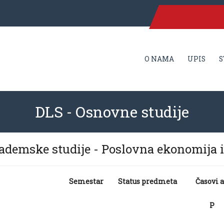
O NAMA
UPIS
S
DLS - Osnovne studije
kademske studije - Poslovna ekonomija 
Semestar
Status predmeta
Časovi 
P