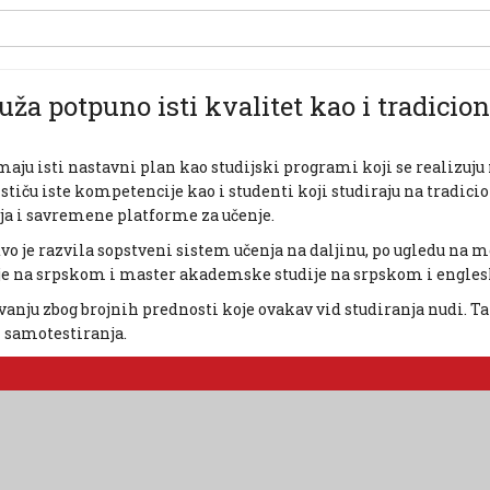
a potpuno isti kvalitet kao i tradicion
ju isti nastavni plan kao studijski programi koji se realizuju 
 stiču iste kompetencije kao i studenti koji studiraju na tradic
a i savremene platforme za učenje.
vo je razvila sopstveni sistem učenja na daljinu, po ugledu na
je na srpskom i master akademske studije na srpskom i engles
ovanju zbog brojnih prednosti koje ovakav vid studiranja nudi. 
i samotestiranja.