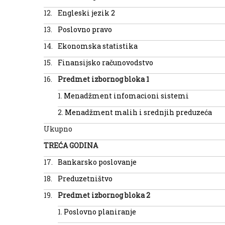
12.
Engleski jezik 2
13.
Poslovno pravo
14.
Ekonomska statistika
15.
Finansijsko računovodstvo
16.
Predmet izborn
og
bloka 1
1.
Menadžment infomacioni sistemi
2.
Menadžment malih i srednjih preduzeća
Ukupno
TREĆA GODINA
17.
Bankarsko poslovanje
18.
Preduzetništvo
19.
Predmet izborn
og
bloka
2
1.
Poslovno planiranje