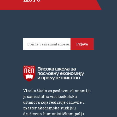
Prijava
Visoka škola za poslovnu ekonomiju
je samostalna visokoškolska
ustanova koja realizuje osnovne i
master akademske studije u
društveno-humanističkom polju