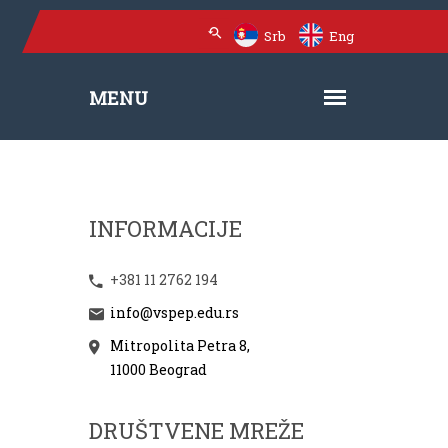
Srb
Eng
INFORMACIJE
+381 11 2762 194
info@vspep.edu.rs
Mitropolita Petra 8,
11000 Beograd
DRUŠTVENE MREŽE