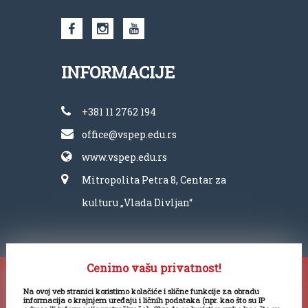
INFORMACIJE
+381 11 2762 194
office@vspep.edu.rs
www.vspep.edu.rs
Mitropolita Petra 8, Centar za
kulturu „Vlada Divljan“
Cenimo vašu privatnost!
Copyright ©
Na ovoj veb stranici koristimo kolačiće i slične funkcije za obradu
Visoka škola PEP 2025. Sva prava
informacija o krajnjem uređaju i ličnih podataka (npr. kao što su IP