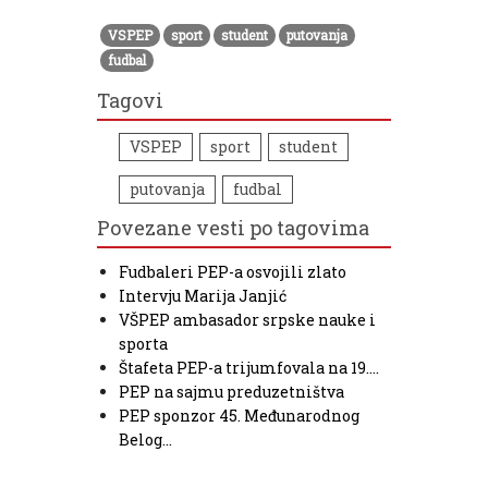
VSPEP
sport
student
putovanja
fudbal
Tagovi
VSPEP
sport
student
putovanja
fudbal
Povezane vesti po tagovima
Fudbaleri PEP-a osvojili zlato
Intervju Marija Janjić
VŠPEP ambasador srpske nauke i
sporta
Štafeta PEP-a trijumfovala na 19.…
PEP na sajmu preduzetništva
PEP sponzor 45. Međunarodnog
Belog…