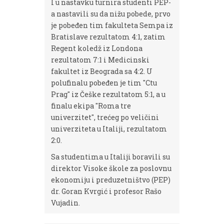
I u nastavku turnira studenti PEP-
a nastavili su da nižu pobede, prvo
je pobeđen tim fakulteta Sempa iz
Bratislave rezultatom 4:1, zatim
Regent koledž iz Londona
rezultatom 7:1 i Medicinski
fakultet iz Beograda sa 4:2. U
polufinalu pobeđen je tim "Ctu
Prag" iz Češke rezultatom 5:1, a u
finalu ekipa "Roma tre
univerzitet", trećeg po veličini
univerziteta u Italiji, rezultatom
2:0.
Sa studentima u Italiji boravili su
direktor Visoke škole za poslovnu
ekonomiju i preduzetništvo (PEP)
dr. Goran Kvrgić i profesor Rašo
Vujadin.