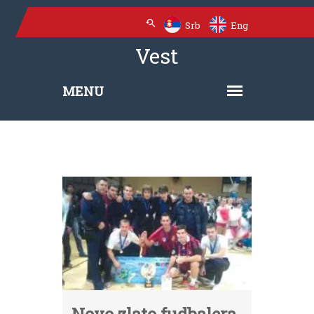
Srb
Eng
Vest