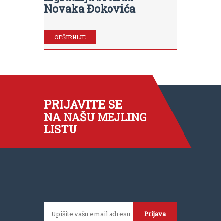
Novaka Đokovića
OPŠIRNIJE
PRIJAVITE SE
NA NAŠU MEJLING
LISTU
Prijava