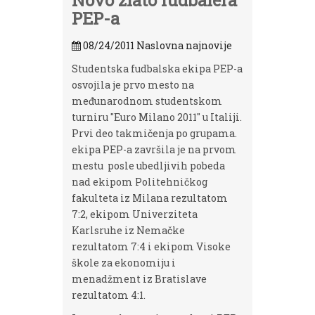
Novo zlato fudbalera
PEP-a
08/24/2011
Naslovna najnovije
Studentska fudbalska ekipa PEP-a
osvojila je prvo mesto na
međunarodnom studentskom
turniru "Euro Milano 2011" u Italiji.
Prvi deo takmičenja po grupama.
ekipa PEP-a završila je na prvom
mestu posle ubedljivih pobeda
nad ekipom Politehničkog
fakulteta iz Milana rezultatom
7:2, ekipom Univerziteta
Karlsruhe iz Nemačke
rezultatom 7:4 i ekipom Visoke
škole za ekonomiju i
menadžment iz Bratislave
rezultatom 4:1.